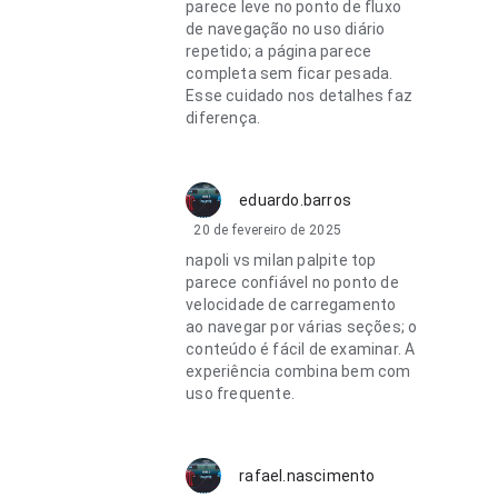
parece leve no ponto de fluxo
de navegação no uso diário
repetido; a página parece
completa sem ficar pesada.
Esse cuidado nos detalhes faz
diferença.
eduardo.barros
20 de fevereiro de 2025
napoli vs milan palpite top
parece confiável no ponto de
velocidade de carregamento
ao navegar por várias seções; o
conteúdo é fácil de examinar. A
experiência combina bem com
uso frequente.
rafael.nascimento