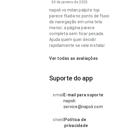
30 de janeiro de 2025
napoli vs milan palpite top
parece fluida no ponto de fluxo
de navegação em uma tela
menor; a página parece
completa sem ficar pesada.
Ajuda quem quer decidir
rapidamente se vale instalar.
Ver todas as avaliações
Suporte do app
email
E-mail para suporte
napoli-
service@napoli.com
shield
Política de
privacidade