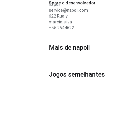
Sobre o desenvolvedor
napoli
service@napoli.com
622 Rua y
marcia.silva
+55 2544622
Mais de napoli
Jogos semelhantes