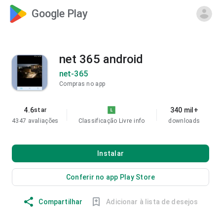
Google Play
net 365 android
net-365
Compras no app
4.6
340 mil+
star
4347 avaliações
Classificação Livre
info
downloads
Instalar
Conferir no app Play Store
Compartilhar
Adicionar à lista de desejos