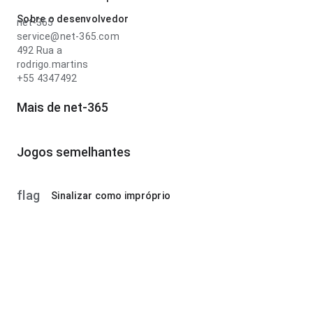
Sobre o desenvolvedor
net-365
service@net-365.com
492 Rua a
rodrigo.martins
+55 4347492
Mais de net-365
Jogos semelhantes
flag
Sinalizar como impróprio