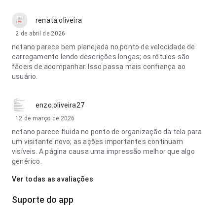
renata.oliveira
2 de abril de 2026
netano parece bem planejada no ponto de velocidade de
carregamento lendo descrições longas; os rótulos são
fáceis de acompanhar. Isso passa mais confiança ao
usuário.
enzo.oliveira27
12 de março de 2026
netano parece fluida no ponto de organização da tela para
um visitante novo; as ações importantes continuam
visíveis. A página causa uma impressão melhor que algo
genérico.
Ver todas as avaliações
Suporte do app