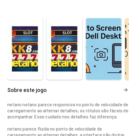
Sobre este jogo
netano netano parece responsiva no ponto de velocidade de
carregamento ao alternar detalhes; os rótulos são fáceis de
acompanhar. Esse cuidado nos detalhes faz diferença.
netano parece fluida no ponto de velocidade de
carregamento ao alternar detalhes; a interface não distrai