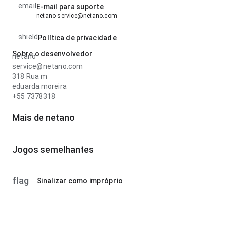
email
E-mail para suporte
netano-service@netano.com
shield
Política de privacidade
Sobre o desenvolvedor
netano
service@netano.com
318 Rua m
eduarda.moreira
+55 7378318
Mais de netano
Jogos semelhantes
flag
Sinalizar como impróprio