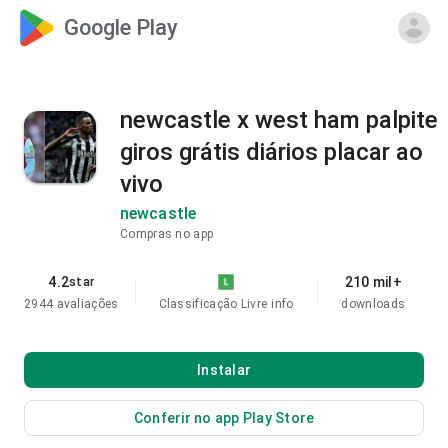
Google Play
newcastle x west ham palpite
giros grátis diários placar ao
vivo
newcastle
Compras no app
4.2
210 mil+
star
2944 avaliações
Classificação Livre
info
downloads
Instalar
Conferir no app Play Store