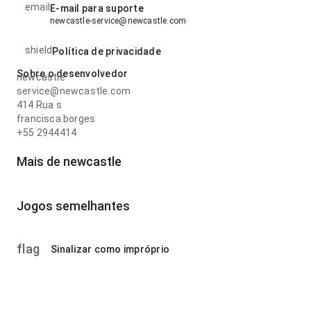
email
E-mail para suporte
newcastle-service@newcastle.com
shield
Política de privacidade
Sobre o desenvolvedor
newcastle
service@newcastle.com
414 Rua s
francisca.borges
+55 2944414
Mais de newcastle
Jogos semelhantes
flag
Sinalizar como impróprio