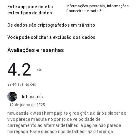
Informações pessoais, Informações
Este app pode coletar
financeiras e mais 6
estes tipos de dados
Os dados são criptografados em trânsito
Você pode solicitar a exclusão dos dados
Avaliações e resenhas
4.2
star
2944 avaliações
leticia.reis
12 de junho de 2025
newcastle x west ham palpite giros grátis diários placar ao
vivo parece madura no ponto de velocidade de
carregamento ao alternar detalhes; a página não parece
carregada. Esse cuidado nos detalhes faz diferença.