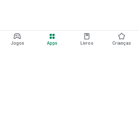
Jogos
Apps
Livros
Crianças
Google Play
Play Pass
Pontos do Play Points
Vales-presente
Resgatar