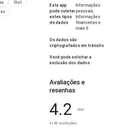
as
Slot
das informações do app.
Este app
Informações
dado nos detalhes faz
pode coletar
pessoais,
tes
a.
estes tipos
Informações
de dados
financeiras e
mais 6
Os dados são
criptografados em trânsito
Você pode solicitar a
exclusão dos dados
Avaliações e
resenhas
4.2
star
6146 avaliações