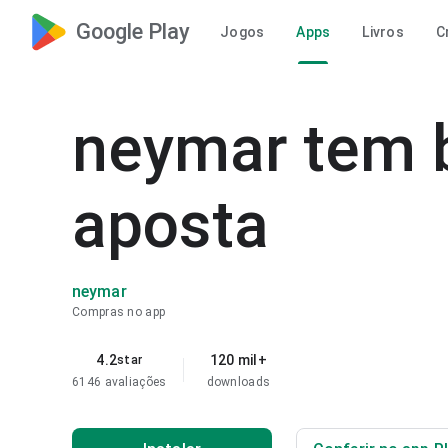
Google Play
Jogos
Apps
Livros
C
neymar tem b
aposta
neymar
Compras no app
4.2
120 mil+
star
6146 avaliações
downloads