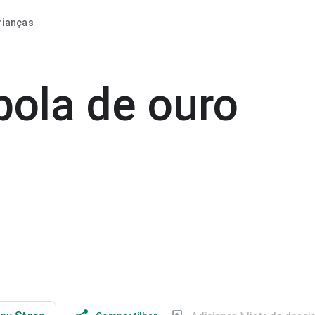
rianças
ola de ouro