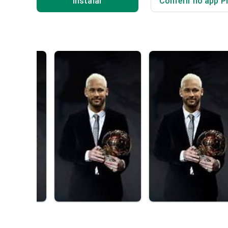
Instalar
Conferir no app P