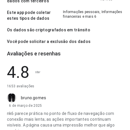
dados com terceiros
Informações pessoais, Informações
Este app pode coletar
financeiras e mais 6
estes tipos de dados
Os dados são criptografados em trânsito
Você pode solicitar a exclusão dos dados
Avaliações e resenhas
4.8
star
1653 avaliações
bruno.gomes
6 de março de 2025
nk6 parece prática no ponto de fluxo de navegação com
conexão mais lenta; as ações importantes continuam
visíveis. A página causa uma impressão melhor que algo