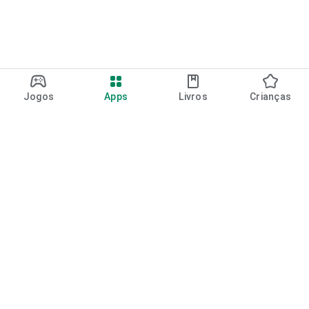
Jogos
Apps
Livros
Crianças
Google Play
Play Pass
Pontos do Play Points
Vales-presente
Resgatar