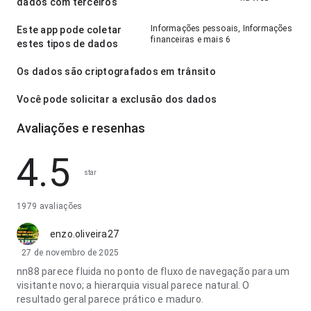
dados com terceiros
Informações pessoais, Informações
Este app pode coletar
financeiras e mais 6
estes tipos de dados
Os dados são criptografados em trânsito
Você pode solicitar a exclusão dos dados
Avaliações e resenhas
4.5
star
1979 avaliações
enzo.oliveira27
27 de novembro de 2025
nn88 parece fluida no ponto de fluxo de navegação para um
visitante novo; a hierarquia visual parece natural. O
resultado geral parece prático e maduro.