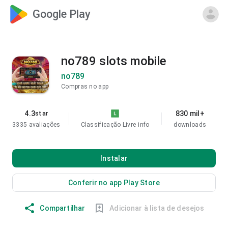
Google Play
no789 slots mobile
no789
Compras no app
4.3
830 mil+
star
3335 avaliações
Classificação Livre
info
downloads
Instalar
Conferir no app Play Store
Compartilhar
Adicionar à lista de desejos