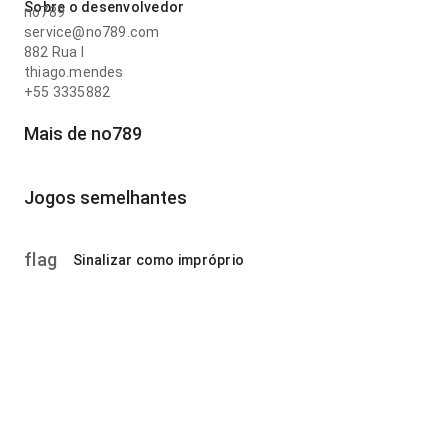
Sobre o desenvolvedor
no789
service@no789.com
882 Rua l
thiago.mendes
+55 3335882
Mais de no789
Jogos semelhantes
flag
Sinalizar como impróprio