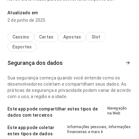
velocidade de carregamento no uso diário repetido; o
conteúdo é fácil de examinar. Esse equilíbrio torna o app
Atualizado em
mais interessante para testar.
2 de junho de 2025
Cassino
Cartas
Apostas
Slot
Esportes
Segurança dos dados
Sua segurança começa quando você entende como os
desenvolvedores coletam e compartilham seus dados. As
práticas de segurança e privacidade podem variar de acordo
com o uso, a região e a idade.
Navegação
Este app pode compartilhar estes tipos de
na Web
dados com terceiros
Informações pessoais, Informações
Este app pode coletar
financeiras e mais 6
estes tipos de dados