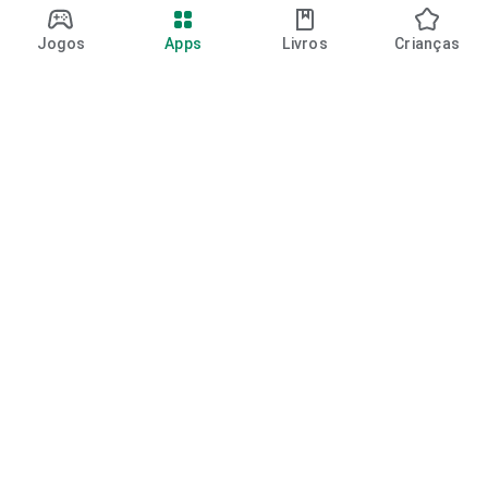
Jogos
Apps
Livros
Crianças
Google Play
Play Pass
Pontos do Play Points
Vales-presente
Resgatar
Política de reembolso
Crianças e família