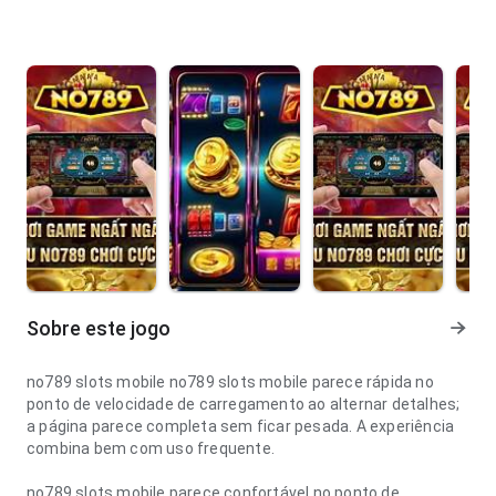
Sobre este jogo
no789 slots mobile no789 slots mobile parece rápida no
ponto de velocidade de carregamento ao alternar detalhes;
a página parece completa sem ficar pesada. A experiência
combina bem com uso frequente.
no789 slots mobile parece confortável no ponto de