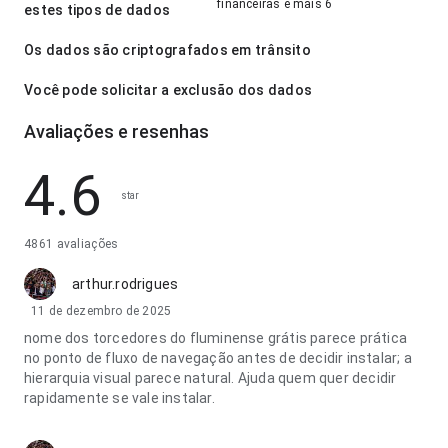
financeiras e mais 6
estes tipos de dados
Os dados são criptografados em trânsito
Você pode solicitar a exclusão dos dados
Avaliações e resenhas
4.6
star
4861 avaliações
arthur.rodrigues
11 de dezembro de 2025
nome dos torcedores do fluminense grátis parece prática
no ponto de fluxo de navegação antes de decidir instalar; a
hierarquia visual parece natural. Ajuda quem quer decidir
rapidamente se vale instalar.