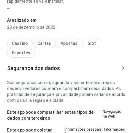
rapidamente se vale instalar.
nome dos torcedores do fluminense grátis parece
consistente no ponto de velocidade de carregamento lendo
Atualizado em
descrições longas; a página não parece carregada. A página
28 de dezembro de 2025
deixa uma impressão limpa e segura.
Cassino
Cartas
Apostas
Slot
Esportes
Segurança dos dados
Sua segurança começa quando você entende como os
desenvolvedores coletam e compartilham seus dados. As
práticas de segurança e privacidade podem variar de acordo
com o uso, a região e a idade.
Navegação
Este app pode compartilhar estes tipos de
na Web
dados com terceiros
Informações pessoais, Informações
Este app pode coletar