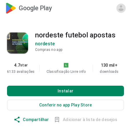
Google Play
nordeste futebol apostas
nordeste
Compras no app
4.7
130 mil+
star
6133 avaliações
Classificação Livre
info
downloads
Instalar
Conferir no app Play Store
Compartilhar
Adicionar à lista de desejos