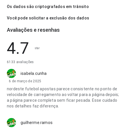
Os dados são criptografados em trânsito
Você pode solicitar a exclusão dos dados
Avaliações e resenhas
4.7
star
6133 avaliações
isabela.cunha
6 de março de 2025
nordeste futebol apostas parece consistente no ponto de
velocidade de carregamento ao voltar para a página depois;
a página parece completa sem ficar pesada. Esse cuidado
nos detalhes faz diferença.
guilherme.ramos