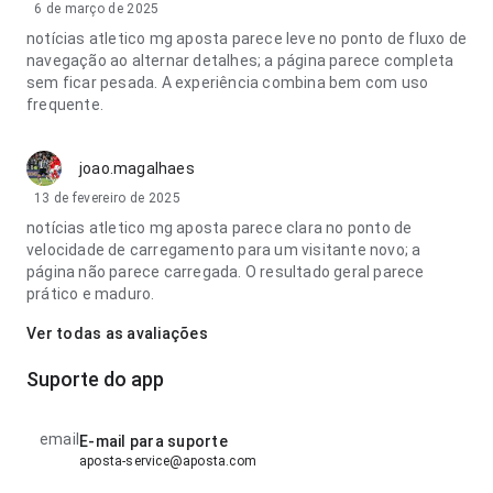
6 de março de 2025
notícias atletico mg aposta parece leve no ponto de fluxo de
navegação ao alternar detalhes; a página parece completa
sem ficar pesada. A experiência combina bem com uso
frequente.
joao.magalhaes
13 de fevereiro de 2025
notícias atletico mg aposta parece clara no ponto de
velocidade de carregamento para um visitante novo; a
página não parece carregada. O resultado geral parece
prático e maduro.
Ver todas as avaliações
Suporte do app
email
E-mail para suporte
aposta-service@aposta.com