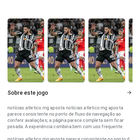
Sobre este jogo
notícias atletico mg aposta notícias atletico mg aposta
parece consistente no ponto de fluxo de navegação ao
conferir avaliações; a página parece completa sem ficar
pesada. A experiência combina bem com uso frequente.
notícias atletico mg aposta parece consistente no ponto de