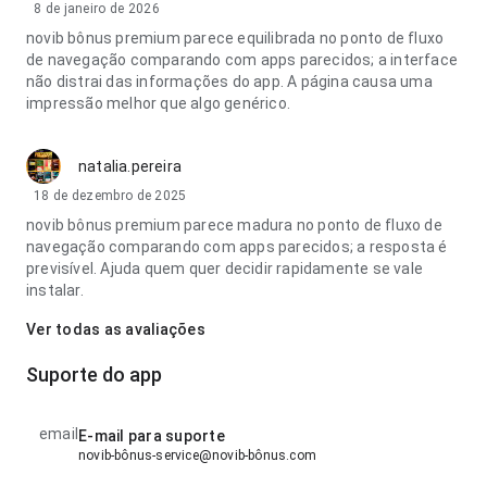
8 de janeiro de 2026
novib bônus premium parece equilibrada no ponto de fluxo
de navegação comparando com apps parecidos; a interface
não distrai das informações do app. A página causa uma
impressão melhor que algo genérico.
natalia.pereira
18 de dezembro de 2025
novib bônus premium parece madura no ponto de fluxo de
navegação comparando com apps parecidos; a resposta é
previsível. Ajuda quem quer decidir rapidamente se vale
instalar.
Ver todas as avaliações
Suporte do app
email
E-mail para suporte
novib-bônus-service@novib-bônus.com