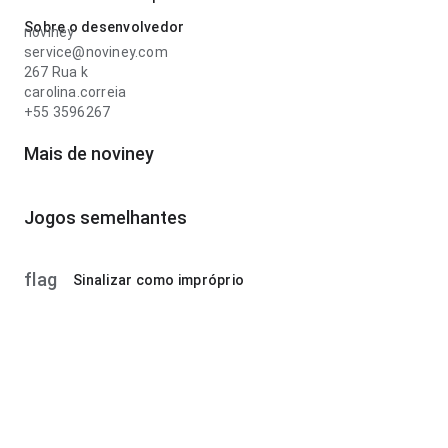
Sobre o desenvolvedor
noviney
service@noviney.com
267 Rua k
carolina.correia
+55 3596267
Mais de noviney
Jogos semelhantes
flag
Sinalizar como impróprio