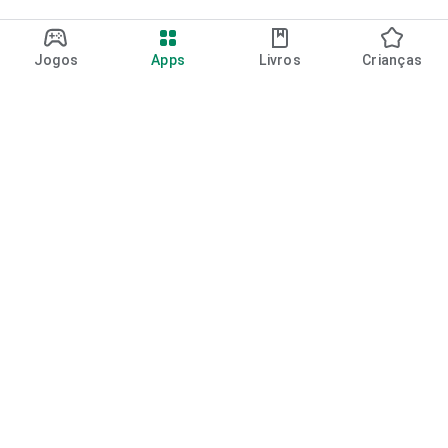
Jogos
Apps
Livros
Crianças
Google Play
Play Pass
Pontos do Play Points
Vales-presente
Resgatar
Política de reembolso
Crianças e família