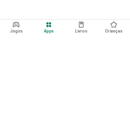
Jogos
Apps
Livros
Crianças
Google Play
Play Pass
Pontos do Play Points
Vales-presente
Resgatar
Política de reembolso