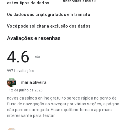
financeiras e mais 6
estes tipos de dados
Os dados são criptografados em trânsito
Você pode solicitar a exclusão dos dados
Avaliações e resenhas
4.6
star
9971 avaliações
maria.oliveira
12 de junho de 2025
novos cassinos online gratuito parece rápida no ponto de
fluxo de navegação ao navegar por várias seções; a página
não parece carregada. Esse equilíbrio torna o app mais
interessante para testar.