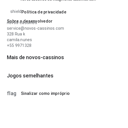
shield
Política de privacidade
Sobre o desenvolvedor
novos-cassinos
service@novos-cassinos.com
328 Rua k
camila.nunes
+55 9971328
Mais de novos-cassinos
Jogos semelhantes
flag
Sinalizar como impróprio