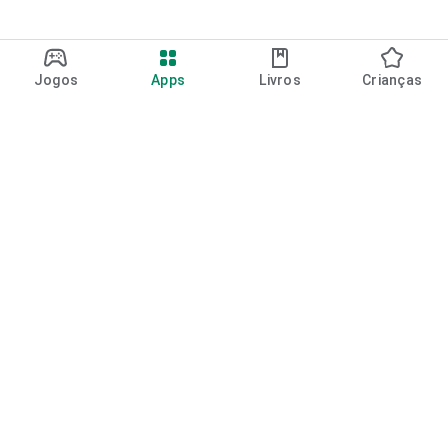
Jogos
Apps
Livros
Crianças
Google Play
Play Pass
Pontos do Play Points
Vales-presente
Resgatar
Política de reembolso