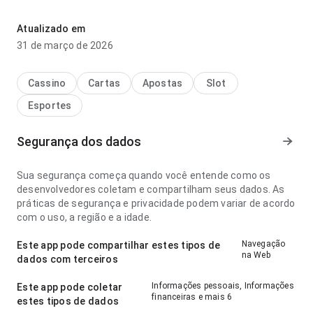
o que é handicap sportingbeat parece confiável no ponto de
velocidade de carregamento ao alternar detalhes; a página
Atualizado em
parece completa sem ficar pesada. A página causa uma
31 de março de 2026
impressão melhor que algo genérico.
Cassino
Cartas
Apostas
Slot
Esportes
Segurança dos dados
Sua segurança começa quando você entende como os
desenvolvedores coletam e compartilham seus dados. As
práticas de segurança e privacidade podem variar de acordo
com o uso, a região e a idade.
Navegação
Este app pode compartilhar estes tipos de
na Web
dados com terceiros
Informações pessoais, Informações
Este app pode coletar
financeiras e mais 6
estes tipos de dados