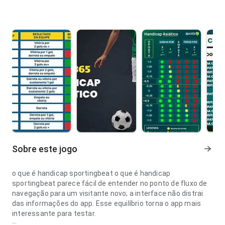
Sobre este jogo
o que é handicap sportingbeat o que é handicap
sportingbeat parece fácil de entender no ponto de fluxo de
navegação para um visitante novo; a interface não distrai
das informações do app. Esse equilíbrio torna o app mais
interessante para testar.