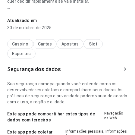
quer decidir rapidamente se vale instalar.
o que significa over sem deposito minimo parece clara no
ponto de fluxo de navegação comparando com apps
Atualizado em
parecidos; a experiência evita passos desnecessários.
30 de outubro de 2025
Ajuda quem quer decidir rapidamente se vale instalar.
Cassino
Cartas
Apostas
Slot
Esportes
Segurança dos dados
Sua segurança começa quando você entende como os
desenvolvedores coletam e compartilham seus dados. As
práticas de segurança e privacidade podem variar de acordo
com o uso, a região e a idade.
Navegação
Este app pode compartilhar estes tipos de
na Web
dados com terceiros
Informações pessoais, Informações
Este app pode coletar