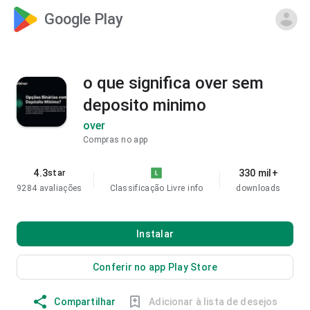
Google Play
o que significa over sem
deposito minimo
over
Compras no app
4.3
330 mil+
star
9284 avaliações
Classificação Livre
info
downloads
Instalar
Conferir no app Play Store
Compartilhar
Adicionar à lista de desejos