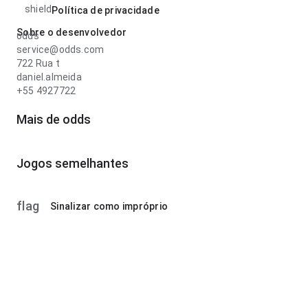
shield
Política de privacidade
Sobre o desenvolvedor
odds
service@odds.com
722 Rua t
daniel.almeida
+55 4927722
Mais de odds
Jogos semelhantes
flag
Sinalizar como impróprio