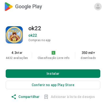
Google Play
ok22
ok22
Compras no app
4.3
350 mil+
star
4432 avaliações
Classificação Livre
info
downloads
Instalar
Conferir no app Play Store
Compartilhar
Adicionar à lista de desejos