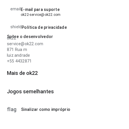
email
E-mail para suporte
ok22-service@ok22.com
shield
Política de privacidade
Sobre o desenvolvedor
ok22
service@ok22.com
871 Rua m
luiz.andrade
+55 4432871
Mais de ok22
Jogos semelhantes
flag
Sinalizar como impróprio