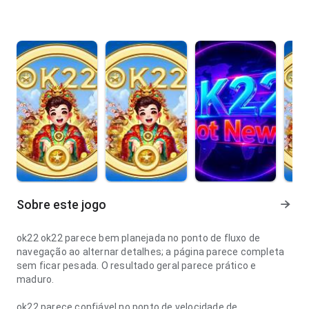
Sobre este jogo
ok22 ok22 parece bem planejada no ponto de fluxo de
navegação ao alternar detalhes; a página parece completa
sem ficar pesada. O resultado geral parece prático e
maduro.
ok22 parece confiável no ponto de velocidade de