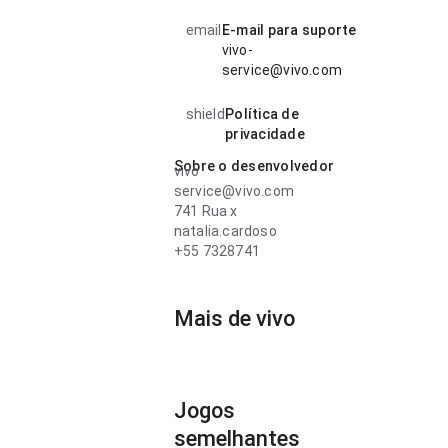
email
E-mail para suporte
vivo-
service@vivo.com
shield
Política de
privacidade
Sobre o desenvolvedor
vivo
service@vivo.com
741 Rua x
natalia.cardoso
+55 7328741
Mais de vivo
Jogos
semelhantes