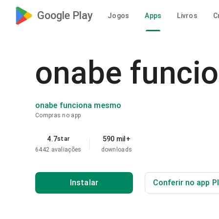
Google Play
Jogos
Apps
Livros
C
onabe funci
onabe funciona mesmo
Compras no app
4.7
590 mil+
star
6442 avaliações
downloads
Instalar
Conferir no app P