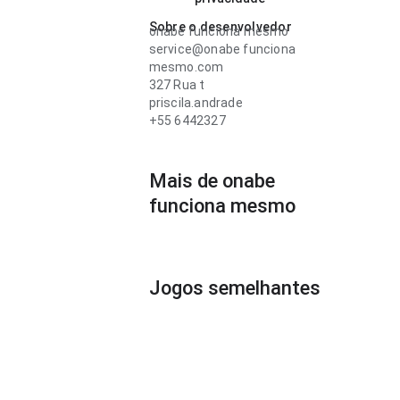
Sobre o desenvolvedor
onabe funciona mesmo
service@onabe funciona
mesmo.com
327 Rua t
priscila.andrade
+55 6442327
Mais de onabe
funciona mesmo
Jogos semelhantes