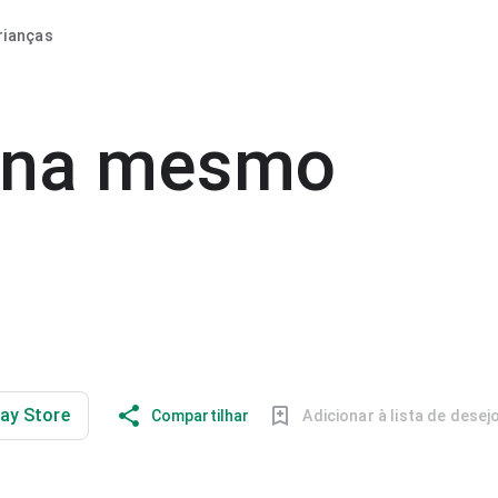
rianças
ona mesmo
lay Store
Compartilhar
Adicionar à lista de desej