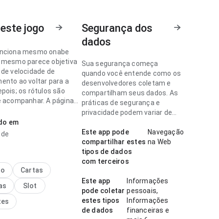
este jogo
Segurança dos
dados
unciona mesmo onabe
 mesmo parece objetiva
Sua segurança começa
 de velocidade de
quando você entende como os
ento ao voltar para a
desenvolvedores coletam e
pois; os rótulos são
compartilham seus dados. As
e acompanhar. A página
práticas de segurança e
a impressão limpa e
privacidade podem variar de
ado em
acordo com o uso, a região e a
idade.
Este app pode
Navegação
l de
unciona mesmo parece
compartilhar estes
na Web
 no ponto de velocidade
tipos de dados
gamento lendo
com terceiros
es longas; a estrutura
no
Cartas
aro o próximo passo. Esse
Este app
Informações
as
Slot
o torna o app mais
pode coletar
pessoais,
ante para testar.
estes tipos
Informações
tes
de dados
financeiras e