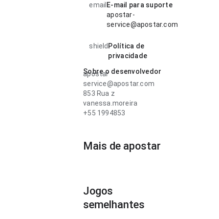
email
E-mail para suporte
apostar-
service@apostar.com
shield
Política de
privacidade
Sobre o desenvolvedor
apostar
service@apostar.com
853 Rua z
vanessa.moreira
+55 1994853
Mais de apostar
Jogos
semelhantes