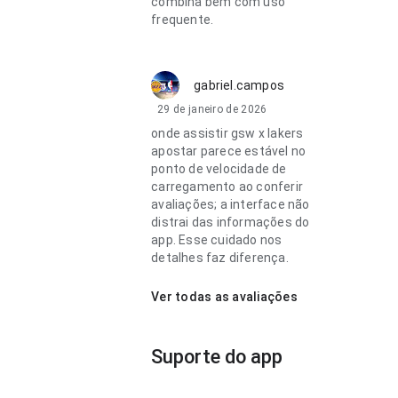
combina bem com uso
frequente.
gabriel.campos
29 de janeiro de 2026
onde assistir gsw x lakers
apostar parece estável no
ponto de velocidade de
carregamento ao conferir
avaliações; a interface não
distrai das informações do
app. Esse cuidado nos
detalhes faz diferença.
Ver todas as avaliações
Suporte do app