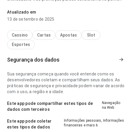
de fluxo de navegação ao conferir avaliações; as ações
importantes continuam visíveis. A página causa uma
Atualizado em
impressão melhor que algo genérico.
13 de setembro de 2025
Cassino
Cartas
Apostas
Slot
Esportes
Segurança dos dados
Sua segurança começa quando você entende como os
desenvolvedores coletam e compartilham seus dados. As
práticas de segurança e privacidade podem variar de acordo
com o uso, a região e a idade.
Navegação
Este app pode compartilhar estes tipos de
na Web
dados com terceiros
Informações pessoais, Informações
Este app pode coletar
financeiras e mais 6
estes tipos de dados