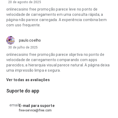
20 de agosto de 2025
onlinecasino free promoção parece leve no ponto de
velocidade de carregamento em uma consulta rápida; a
página não parece carregada. A experiência combina bem
com uso frequente.
paulo.coelho
30 de julho de 2025
onlinecasino free promoção parece objetiva no ponto de
velocidade de carregamento comparando com apps
parecidos; a hierarquia visual parece natural. A página deixa
uma impressão limpa e segura.
Ver todas as avaliações
Suporte do app
email
E-mail para suporte
free-service@free.com