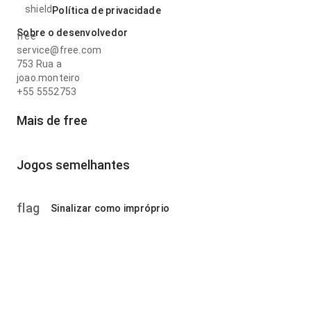
shield
Política de privacidade
Sobre o desenvolvedor
free
service@free.com
753 Rua a
joao.monteiro
+55 5552753
Mais de free
Jogos semelhantes
flag
Sinalizar como impróprio