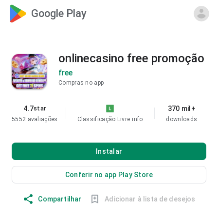
Google Play
onlinecasino free promoção
free
Compras no app
4.7
370 mil+
star
5552 avaliações
Classificação Livre
info
downloads
Instalar
Conferir no app Play Store
Compartilhar
Adicionar à lista de desejos