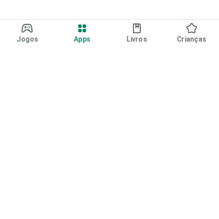
Jogos
Apps
Livros
Crianças
Google Play
Play Pass
Pontos do Play Points
Vales-presente
Resgatar
Política de reembolso