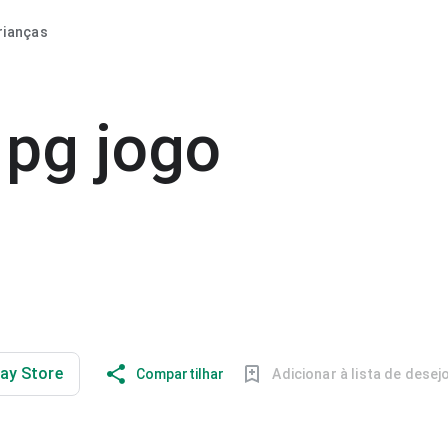
rianças
 pg jogo
lay Store
Compartilhar
Adicionar à lista de desej