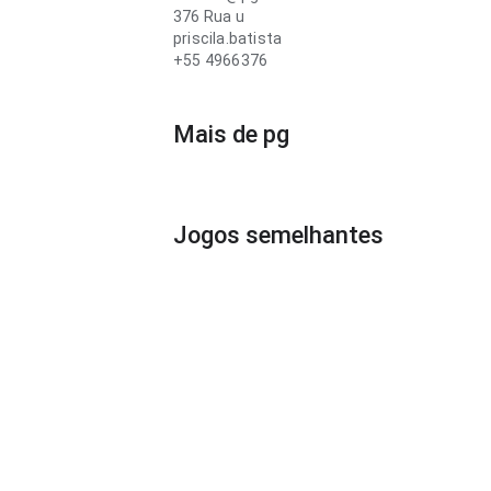
376 Rua u
priscila.batista
+55 4966376
Mais de pg
Jogos semelhantes