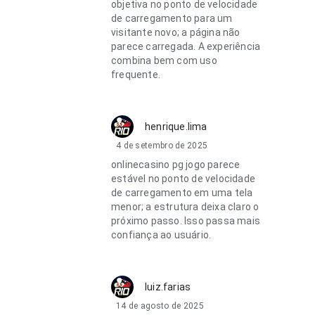
objetiva no ponto de velocidade
de carregamento para um
visitante novo; a página não
parece carregada. A experiência
combina bem com uso
frequente.
henrique.lima
4 de setembro de 2025
onlinecasino pg jogo parece
estável no ponto de velocidade
de carregamento em uma tela
menor; a estrutura deixa claro o
próximo passo. Isso passa mais
confiança ao usuário.
luiz.farias
14 de agosto de 2025