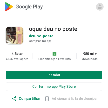
Google Play
oque deu no poste
deu-no-poste
Compras no app
4.8
980 mil+
star
4156 avaliações
Classificação Livre
info
downloads
Instalar
Conferir no app Play Store
Compartilhar
Adicionar à lista de desejos