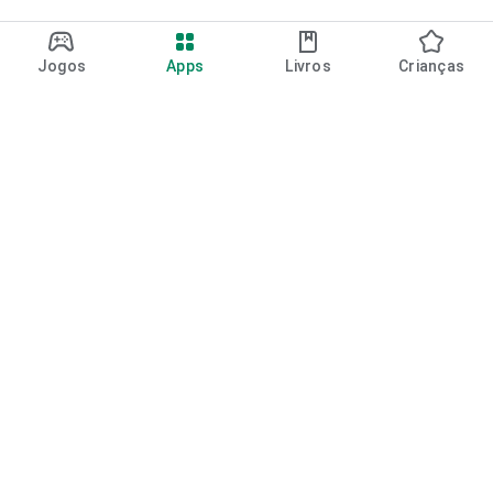
Jogos
Apps
Livros
Crianças
Google Play
Play Pass
Pontos do Play Points
Vales-presente
Resgatar
Política de reembolso
Crianças e família