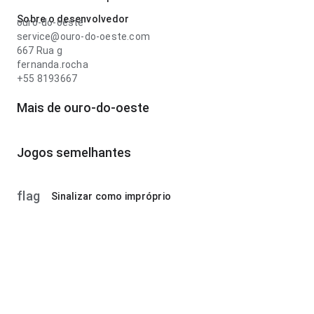
Sobre o desenvolvedor
ouro-do-oeste
service@ouro-do-oeste.com
667 Rua g
fernanda.rocha
+55 8193667
Mais de ouro-do-oeste
Jogos semelhantes
flag
Sinalizar como impróprio