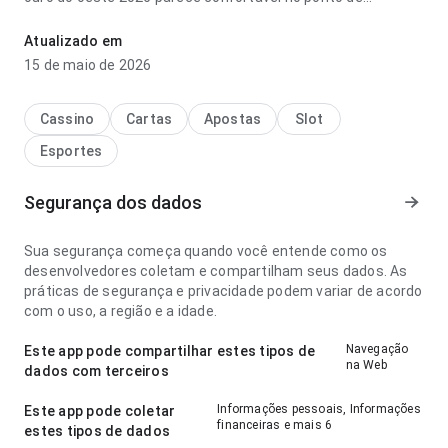
velocidade de carregamento com conexão mais lenta; a
página parece completa sem ficar pesada. Isso passa mais
Atualizado em
confiança ao usuário.
15 de maio de 2026
Cassino
Cartas
Apostas
Slot
Esportes
Segurança dos dados
Sua segurança começa quando você entende como os
desenvolvedores coletam e compartilham seus dados. As
práticas de segurança e privacidade podem variar de acordo
com o uso, a região e a idade.
Navegação
Este app pode compartilhar estes tipos de
na Web
dados com terceiros
Informações pessoais, Informações
Este app pode coletar
financeiras e mais 6
estes tipos de dados