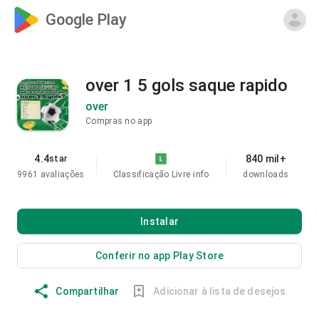
Google Play
over 1 5 gols saque rapido
over
Compras no app
4.4
840 mil+
star
9961 avaliações
Classificação Livre
info
downloads
Instalar
Conferir no app Play Store
Compartilhar
Adicionar à lista de desejos