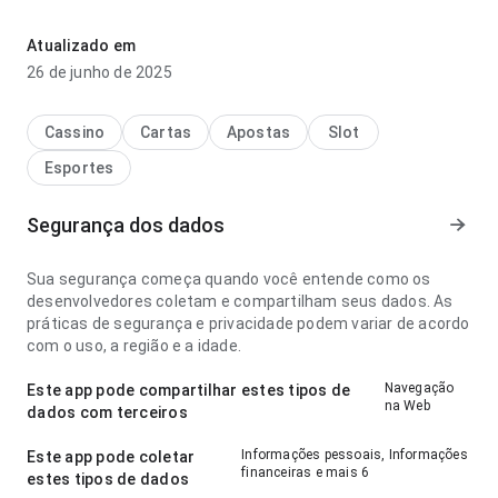
over 1 5 gols saque rapido parece responsiva no ponto de
velocidade de carregamento para um visitante novo; os
Atualizado em
rótulos são fáceis de acompanhar. Esse cuidado nos
26 de junho de 2025
detalhes faz diferença.
Cassino
Cartas
Apostas
Slot
Esportes
Segurança dos dados
Sua segurança começa quando você entende como os
desenvolvedores coletam e compartilham seus dados. As
práticas de segurança e privacidade podem variar de acordo
com o uso, a região e a idade.
Navegação
Este app pode compartilhar estes tipos de
na Web
dados com terceiros
Informações pessoais, Informações
Este app pode coletar
financeiras e mais 6
estes tipos de dados