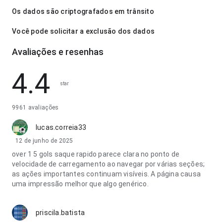
Os dados são criptografados em trânsito
Você pode solicitar a exclusão dos dados
Avaliações e resenhas
4.4
star
9961 avaliações
lucas.correia33
12 de junho de 2025
over 1 5 gols saque rapido parece clara no ponto de
velocidade de carregamento ao navegar por várias seções;
as ações importantes continuam visíveis. A página causa
uma impressão melhor que algo genérico.
priscila.batista