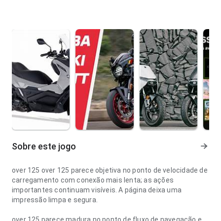
Sobre este jogo
over 125 over 125 parece objetiva no ponto de velocidade de
carregamento com conexão mais lenta; as ações
importantes continuam visíveis. A página deixa uma
impressão limpa e segura.
over 125 parece madura no ponto de fluxo de navegação em