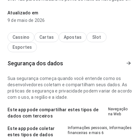
uma tela menor; a experiência evita passos
desnecessários. Isso passa mais confiança ao usuário.
Atualizado em
9 de maio de 2026
Cassino
Cartas
Apostas
Slot
Esportes
Segurança dos dados
Sua segurança começa quando você entende como os
desenvolvedores coletam e compartilham seus dados. As
práticas de segurança e privacidade podem variar de acordo
com o uso, a região e a idade.
Navegação
Este app pode compartilhar estes tipos de
na Web
dados com terceiros
Informações pessoais, Informações
Este app pode coletar
financeiras e mais 6
estes tipos de dados