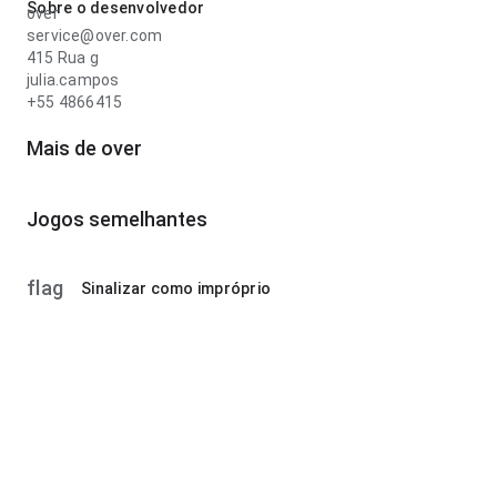
Sobre o desenvolvedor
over
service@over.com
415 Rua g
julia.campos
+55 4866415
Mais de over
Jogos semelhantes
flag
Sinalizar como impróprio