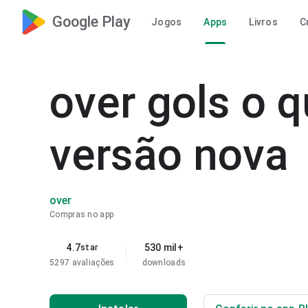
Google Play
Jogos
Apps
Livros
C
over gols o q
versão nova
over
Compras no app
4.7
530 mil+
star
5297 avaliações
downloads