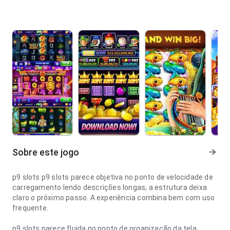
Sobre este jogo
p9 slots p9 slots parece objetiva no ponto de velocidade de
carregamento lendo descrições longas; a estrutura deixa
claro o próximo passo. A experiência combina bem com uso
frequente.
p9 slots parece fluida no ponto de organização da tela