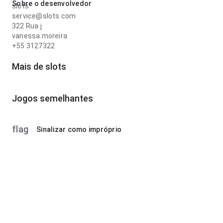
Sobre o desenvolvedor
slots
service@slots.com
322 Rua j
vanessa.moreira
+55 3127322
Mais de slots
Jogos semelhantes
flag
Sinalizar como impróprio