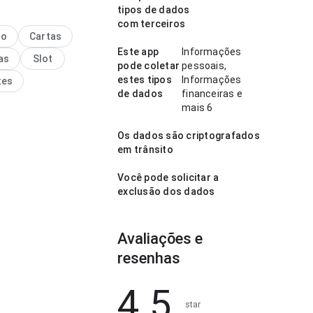
s x flamengo palpites
tipos de dados
em depósito parece fácil
com terceiros
der no ponto de fluxo de
no
Cartas
ão com conexão mais
Este app
Informações
as
Slot
 página parece completa
pode coletar
pessoais,
r pesada. Esse cuidado
estes tipos
Informações
tes
lhes faz diferença.
de dados
financeiras e
mais 6
Os dados são criptografados
em trânsito
Você pode solicitar a
exclusão dos dados
Avaliações e
resenhas
4.5
star