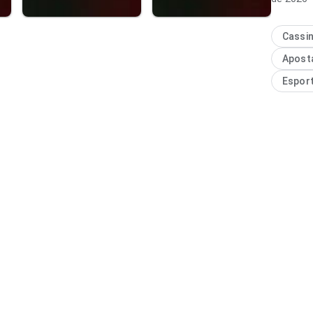
palmeira
luckia s
de enten
Cassi
navegaç
Apost
lenta; a
sem fica
Espor
nos deta