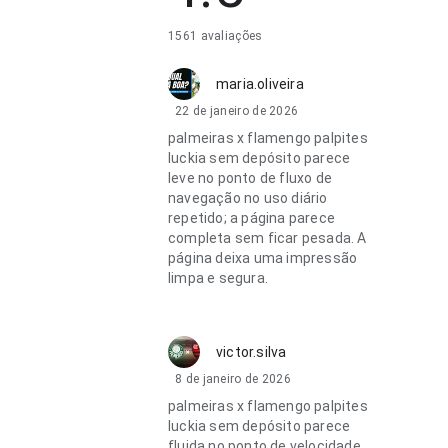
1561 avaliações
maria.oliveira
22 de janeiro de 2026
palmeiras x flamengo palpites
luckia sem depósito parece
leve no ponto de fluxo de
navegação no uso diário
repetido; a página parece
completa sem ficar pesada. A
página deixa uma impressão
limpa e segura.
victor.silva
8 de janeiro de 2026
palmeiras x flamengo palpites
luckia sem depósito parece
fluida no ponto de velocidade