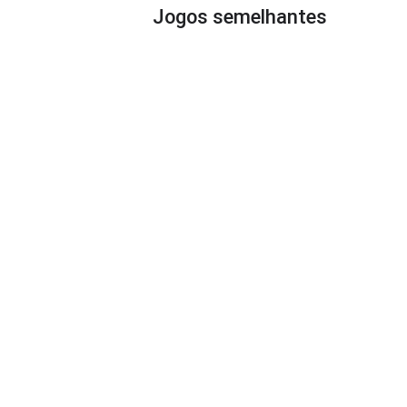
Jogos semelhantes