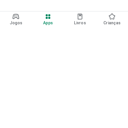
Jogos
Apps
Livros
Crianças
Google Play
Play Pass
Pontos do Play Points
Vales-presente
Resgatar
Política de reembolso