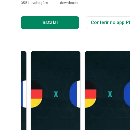
3551 avaliações
downloads
Instalar
Conferir no app P