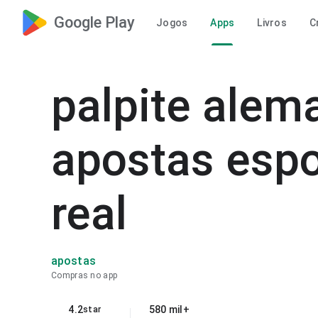
Google Play
Jogos
Apps
Livros
C
palpite alem
apostas espo
real
apostas
Compras no app
4.2
580 mil+
star