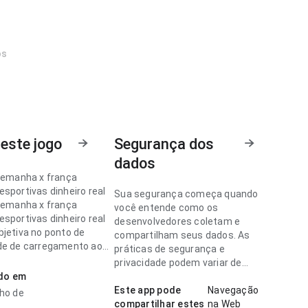
os
este jogo
Segurança dos
dados
alemanha x frança
esportivas dinheiro real
Sua segurança começa quando
alemanha x frança
você entende como os
esportivas dinheiro real
desenvolvedores coletam e
bjetiva no ponto de
compartilham seus dados. As
de de carregamento ao
práticas de segurança e
avaliações; os rótulos
privacidade podem variar de
is de acompanhar. Ajuda
ado em
acordo com o uso, a região e a
r decidir rapidamente
idade.
Este app pode
Navegação
nho de
nstalar.
compartilhar estes
na Web