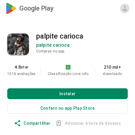
Google Play
palpite carioca
palpite carioca
Compras no app
4.8
210 mil+
star
1518 avaliações
Classificação Livre
info
downloads
Instalar
Conferir no app Play Store
Compartilhar
Adicionar à lista de desejos