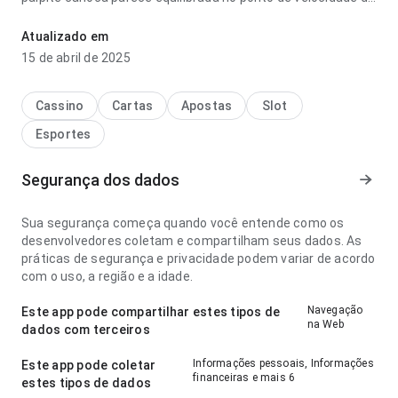
carregamento no uso diário repetido; a hierarquia visual
parece natural. A página deixa uma impressão limpa e
Atualizado em
segura.
15 de abril de 2025
Cassino
Cartas
Apostas
Slot
Esportes
Segurança dos dados
Sua segurança começa quando você entende como os
desenvolvedores coletam e compartilham seus dados. As
práticas de segurança e privacidade podem variar de acordo
com o uso, a região e a idade.
Navegação
Este app pode compartilhar estes tipos de
na Web
dados com terceiros
Informações pessoais, Informações
Este app pode coletar
financeiras e mais 6
estes tipos de dados