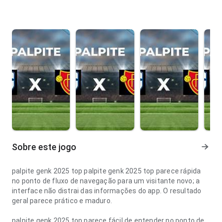
Sobre este jogo
palpite genk 2025 top palpite genk 2025 top parece rápida
no ponto de fluxo de navegação para um visitante novo; a
interface não distrai das informações do app. O resultado
geral parece prático e maduro.
palpite genk 2025 top parece fácil de entender no ponto de