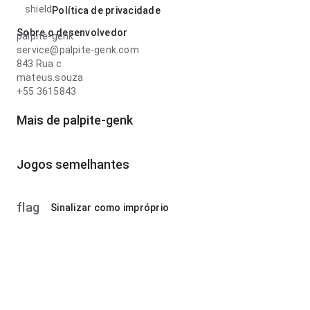
shield
Política de privacidade
Sobre o desenvolvedor
palpite-genk
service@palpite-genk.com
843 Rua c
mateus.souza
+55 3615843
Mais de palpite-genk
Jogos semelhantes
flag
Sinalizar como impróprio