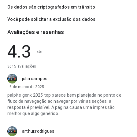
Os dados são criptografados em trânsito
Você pode solicitar a exclusão dos dados
Avaliações e resenhas
4.3
star
3615 avaliações
julia.campos
6 de março de 2025
palpite genk 2025 top parece bem planejada no ponto de
fluxo de navegação ao navegar por várias seções; a
resposta é previsível. A página causa uma impressão
melhor que algo genérico.
arthur.rodrigues