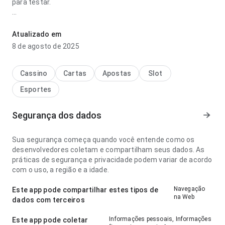
para testar.
para qual time o neymar torce tutorial parece madura no
ponto de velocidade de carregamento comparando com
Atualizado em
apps parecidos; os rótulos são fáceis de acompanhar. A
8 de agosto de 2025
experiência combina bem com uso frequente.
Cassino
Cartas
Apostas
Slot
Esportes
Segurança dos dados
Sua segurança começa quando você entende como os
desenvolvedores coletam e compartilham seus dados. As
práticas de segurança e privacidade podem variar de acordo
com o uso, a região e a idade.
Navegação
Este app pode compartilhar estes tipos de
na Web
dados com terceiros
Informações pessoais, Informações
Este app pode coletar