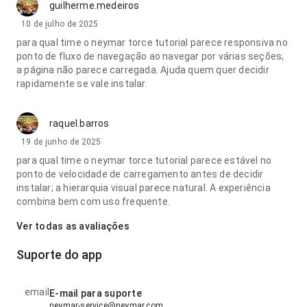
guilherme.medeiros
10 de julho de 2025
para qual time o neymar torce tutorial parece responsiva no
ponto de fluxo de navegação ao navegar por várias seções;
a página não parece carregada. Ajuda quem quer decidir
rapidamente se vale instalar.
raquel.barros
19 de junho de 2025
para qual time o neymar torce tutorial parece estável no
ponto de velocidade de carregamento antes de decidir
instalar; a hierarquia visual parece natural. A experiência
combina bem com uso frequente.
Ver todas as avaliações
Suporte do app
email
E-mail para suporte
neymar-service@neymar.com