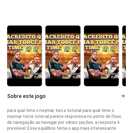
Sobre este jogo
para qual time o neymar torce tutorial para qual time o
neymar torce tutorial parece responsiva no ponto de fluxo
de navegação ao navegar por várias seções; a resposta é
previsível. Esse equilíbrio torna o app mais interessante