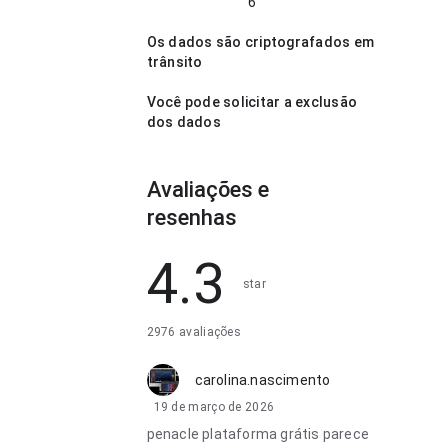
6
Os dados são criptografados em
trânsito
Você pode solicitar a exclusão
dos dados
Avaliações e
resenhas
4.3
star
2976 avaliações
carolina.nascimento
19 de março de 2026
penacle plataforma grátis parece