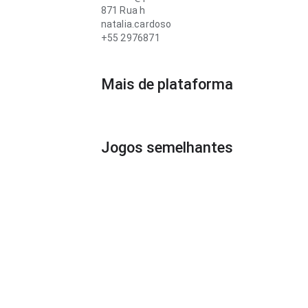
871 Rua h
natalia.cardoso
+55 2976871
Mais de plataforma
Jogos semelhantes