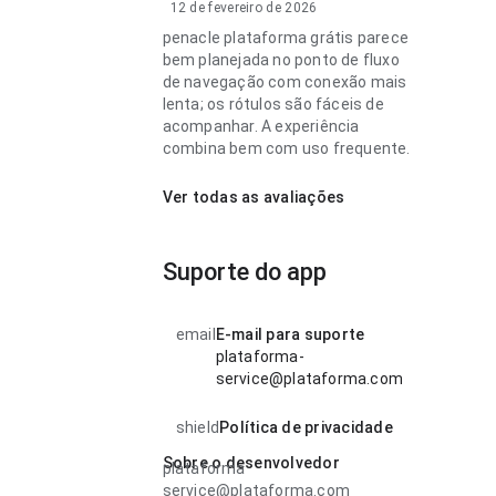
12 de fevereiro de 2026
penacle plataforma grátis parece
bem planejada no ponto de fluxo
de navegação com conexão mais
lenta; os rótulos são fáceis de
acompanhar. A experiência
combina bem com uso frequente.
Ver todas as avaliações
Suporte do app
email
E-mail para suporte
plataforma-
service@plataforma.com
shield
Política de privacidade
Sobre o desenvolvedor
plataforma
service@plataforma.com