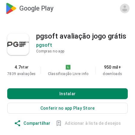
Google Play
pgsoft avaliação jogo grátis
pgsoft
Compras no app
4.7
950 mil+
star
7839 avaliações
Classificação Livre
info
downloads
Instalar
Conferir no app Play Store
Compartilhar
Adicionar à lista de desejos