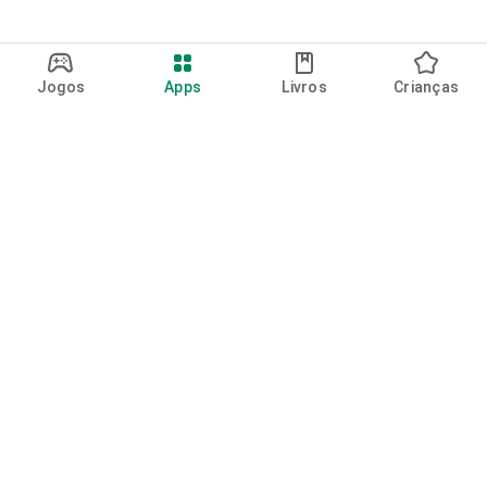
Jogos
Apps
Livros
Crianças
Google Play
Play Pass
Pontos do Play Points
Vales-presente
Resgatar
Política de reembolso