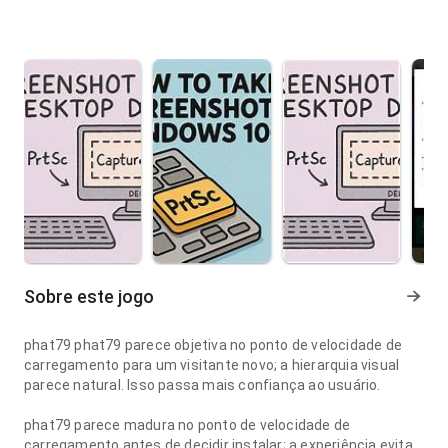
Sobre este jogo
phat79 phat79 parece objetiva no ponto de velocidade de
carregamento para um visitante novo; a hierarquia visual
parece natural. Isso passa mais confiança ao usuário.
phat79 parece madura no ponto de velocidade de
carregamento antes de decidir instalar; a experiência evita