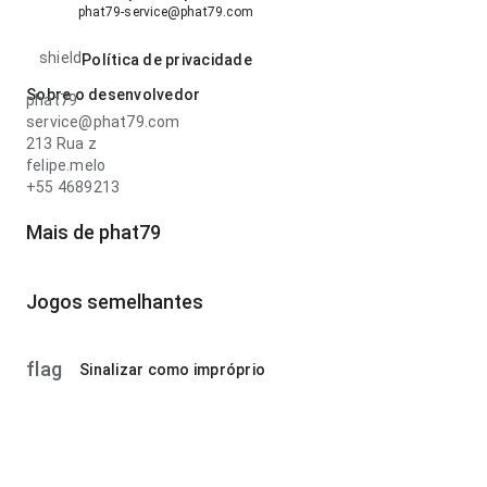
phat79-service@phat79.com
shield
Política de privacidade
Sobre o desenvolvedor
phat79
service@phat79.com
213 Rua z
felipe.melo
+55 4689213
Mais de phat79
Jogos semelhantes
flag
Sinalizar como impróprio