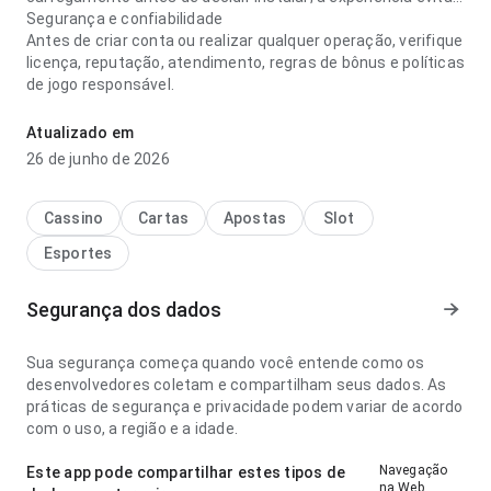
passos desnecessários. A página deixa uma impressão
Segurança e confiabilidade
limpa e segura.
Antes de criar conta ou realizar qualquer operação, verifique
licença, reputação, atendimento, regras de bônus e políticas
de jogo responsável.
Atualizado em
26 de junho de 2026
Cassino
Cartas
Apostas
Slot
Esportes
Segurança dos dados
Sua segurança começa quando você entende como os
desenvolvedores coletam e compartilham seus dados. As
práticas de segurança e privacidade podem variar de acordo
com o uso, a região e a idade.
Navegação
Este app pode compartilhar estes tipos de
na Web