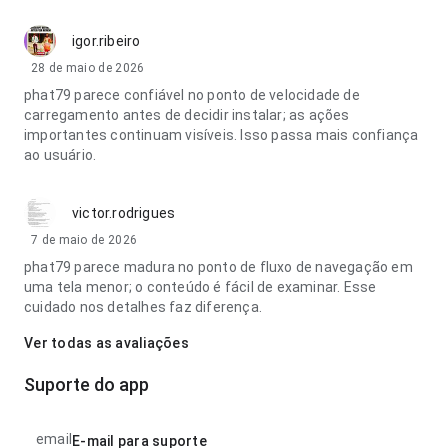
igor.ribeiro
28 de maio de 2026
phat79 parece confiável no ponto de velocidade de
carregamento antes de decidir instalar; as ações
importantes continuam visíveis. Isso passa mais confiança
ao usuário.
victor.rodrigues
7 de maio de 2026
phat79 parece madura no ponto de fluxo de navegação em
uma tela menor; o conteúdo é fácil de examinar. Esse
cuidado nos detalhes faz diferença.
Ver todas as avaliações
Suporte do app
email
E-mail para suporte