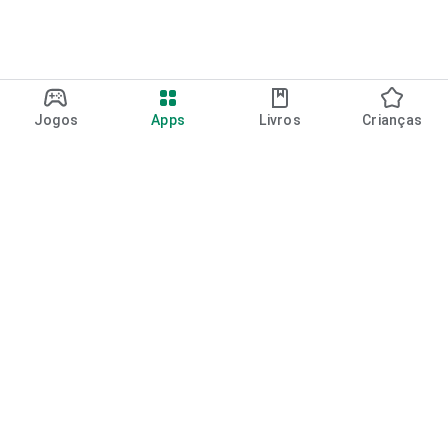
Jogos
Apps
Livros
Crianças
Google Play
Play Pass
Pontos do Play Points
Vales-presente
Resgatar
Política de reembolso