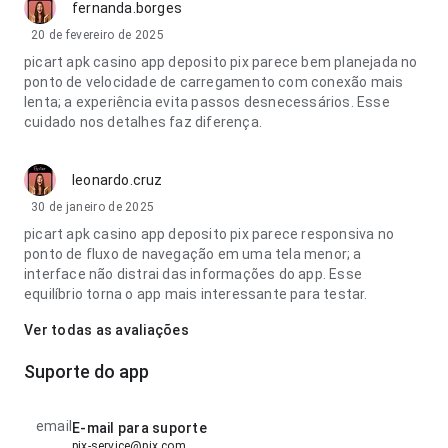
fernanda.borges
20 de fevereiro de 2025
picart apk casino app deposito pix parece bem planejada no
ponto de velocidade de carregamento com conexão mais
lenta; a experiência evita passos desnecessários. Esse
cuidado nos detalhes faz diferença.
leonardo.cruz
30 de janeiro de 2025
picart apk casino app deposito pix parece responsiva no
ponto de fluxo de navegação em uma tela menor; a
interface não distrai das informações do app. Esse
equilíbrio torna o app mais interessante para testar.
Ver todas as avaliações
Suporte do app
email
E-mail para suporte
pix-service@pix.com