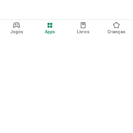
Jogos
Apps
Livros
Crianças
Google Play
Play Pass
Pontos do Play Points
Vales-presente
Resgatar
Política de reembolso