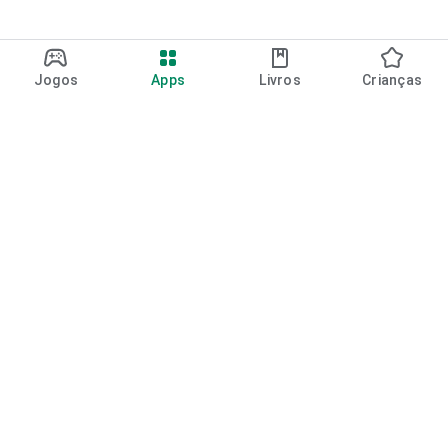
Jogos
Apps
Livros
Crianças
Google Play
Play Pass
Pontos do Play Points
Vales-presente
Resgatar
Política de reembolso