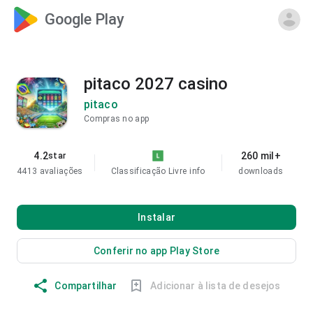
Google Play
pitaco 2027 casino
pitaco
Compras no app
4.2
260 mil+
star
4413 avaliações
Classificação Livre
info
downloads
Instalar
Conferir no app Play Store
Compartilhar
Adicionar à lista de desejos