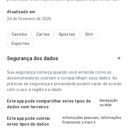
de navegação ao alternar detalhes; o conteúdo é fácil de
examinar. A experiência combina bem com uso frequente.
Atualizado em
24 de fevereiro de 2026
Cassino
Cartas
Apostas
Slot
Esportes
Segurança dos dados
Sua segurança começa quando você entende como os
desenvolvedores coletam e compartilham seus dados. As
práticas de segurança e privacidade podem variar de acordo
com o uso, a região e a idade.
Navegação
Este app pode compartilhar estes tipos de
na Web
dados com terceiros
Informações pessoais, Informações
Este app pode coletar
financeiras e mais 6
estes tipos de dados