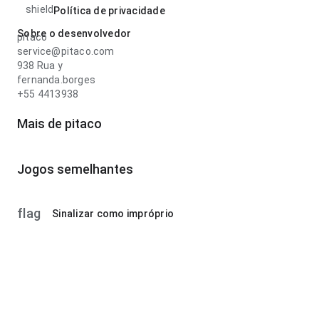
shield
Política de privacidade
Sobre o desenvolvedor
pitaco
service@pitaco.com
938 Rua y
fernanda.borges
+55 4413938
Mais de pitaco
Jogos semelhantes
flag
Sinalizar como impróprio