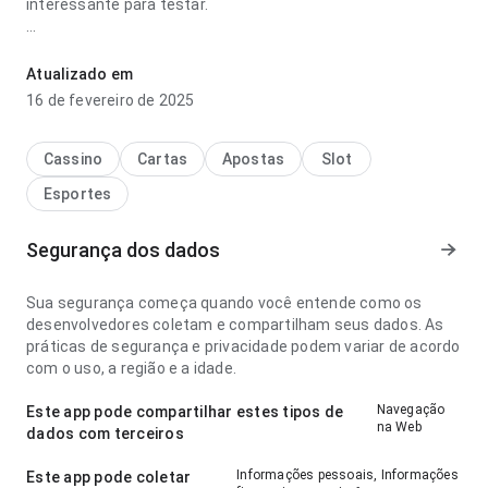
interessante para testar.
placar exato jogos de amanhã 2538 criar conta parece fácil
de entender no ponto de fluxo de navegação ao navegar por
Atualizado em
várias seções; a experiência evita passos desnecessários.
16 de fevereiro de 2025
Esse cuidado nos detalhes faz diferença.
Cassino
Cartas
Apostas
Slot
Esportes
Segurança dos dados
Sua segurança começa quando você entende como os
desenvolvedores coletam e compartilham seus dados. As
práticas de segurança e privacidade podem variar de acordo
com o uso, a região e a idade.
Navegação
Este app pode compartilhar estes tipos de
na Web
dados com terceiros
Informações pessoais, Informações
Este app pode coletar