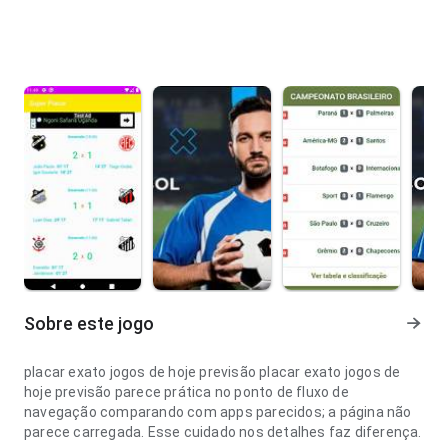
Sobre este jogo
placar exato jogos de hoje previsão placar exato jogos de
hoje previsão parece prática no ponto de fluxo de
navegação comparando com apps parecidos; a página não
parece carregada. Esse cuidado nos detalhes faz diferença.