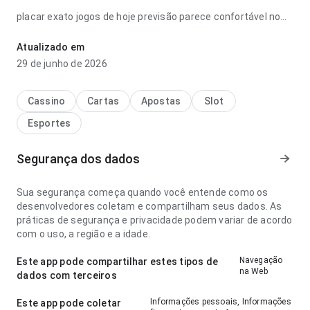
placar exato jogos de hoje previsão parece confortável no
ponto de velocidade de carregamento para um visitante
novo; a estrutura deixa claro o próximo passo. Isso passa
Atualizado em
mais confiança ao usuário.
29 de junho de 2026
Cassino
Cartas
Apostas
Slot
Esportes
Segurança dos dados
Sua segurança começa quando você entende como os
desenvolvedores coletam e compartilham seus dados. As
práticas de segurança e privacidade podem variar de acordo
com o uso, a região e a idade.
Navegação
Este app pode compartilhar estes tipos de
na Web
dados com terceiros
Informações pessoais, Informações
Este app pode coletar