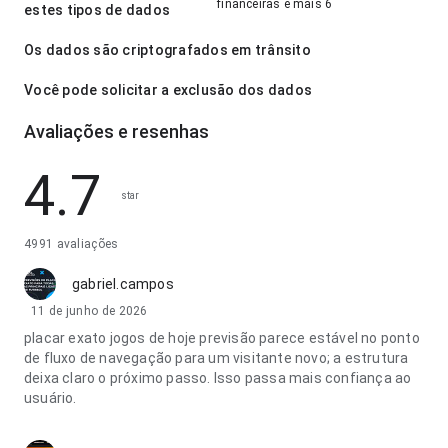
financeiras e mais 6
estes tipos de dados
Os dados são criptografados em trânsito
Você pode solicitar a exclusão dos dados
Avaliações e resenhas
4.7
star
4991 avaliações
gabriel.campos
11 de junho de 2026
placar exato jogos de hoje previsão parece estável no ponto
de fluxo de navegação para um visitante novo; a estrutura
deixa claro o próximo passo. Isso passa mais confiança ao
usuário.