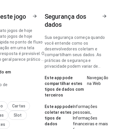
este jogo
Segurança dos
dados
ato jogos de hoje
ato jogos de hoje
Sua segurança começa quando
ápida no ponto de fluxo
você entende como os
ação em uma tela
desenvolvedores coletam e
resposta é previsível. O
compartilham seus dados. As
 geral parece prático e
práticas de segurança e
privacidade podem variar de
ado em
acordo com o uso, a região e a
ato jogos de hoje
idade.
Este app pode
Navegação
onsistente no ponto de
compartilhar estes
na Web
o de
 navegação ao alternar
tipos de dados com
; a página parece
terceiros
 sem ficar pesada.
em quer decidir
no
Cartas
Este app pode
Informações
te se vale instalar.
coletar estes
pessoais,
as
Slot
tipos de
Informações
dados
financeiras e mais
tes