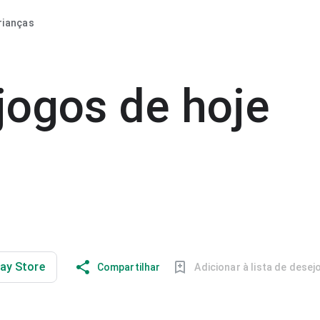
rianças
 jogos de hoje
lay Store
Compartilhar
Adicionar à lista de desej