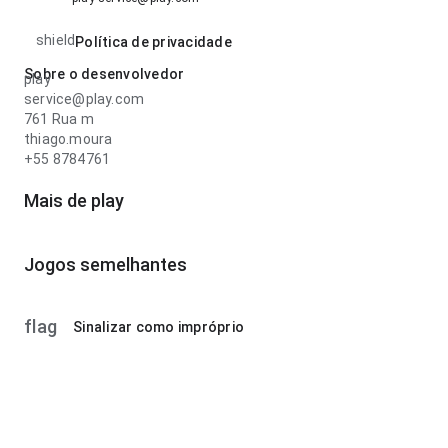
shield
Política de privacidade
Sobre o desenvolvedor
play
service@play.com
761 Rua m
thiago.moura
+55 8784761
Mais de play
Jogos semelhantes
flag
Sinalizar como impróprio