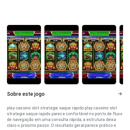
Sobre este jogo
play cassino slot strategie saque rapido play cassino slot
strategie saque rapido parece confortável no ponto de fluxo
de navegação em uma consulta rápida; a estrutura deixa
claro o próximo passo. O resultado geral parece prático e