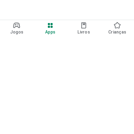
Jogos
Apps
Livros
Crianças
Google Play
Play Pass
Pontos do Play Points
Vales-presente
Resgatar
Política de reembolso