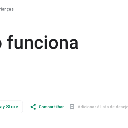
rianças
o funciona
lay Store
Compartilhar
Adicionar à lista de desej