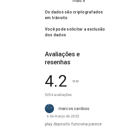
mais 6
Os dados são criptografados
em trânsito
Você pode solicitar a exclusão
dos dados
Avaliações e
resenhas
4.2
star
9254 avaliações
marcos.cardoso
6 de março de 2025
play deposito funciona parece