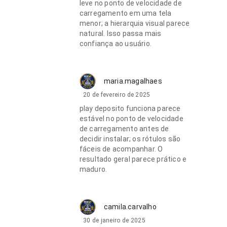
leve no ponto de velocidade de
carregamento em uma tela
menor; a hierarquia visual parece
natural. Isso passa mais
confiança ao usuário.
maria.magalhaes
20 de fevereiro de 2025
play deposito funciona parece
estável no ponto de velocidade
de carregamento antes de
decidir instalar; os rótulos são
fáceis de acompanhar. O
resultado geral parece prático e
maduro.
camila.carvalho
30 de janeiro de 2025