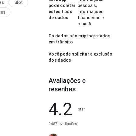
as
Slot
fiança ao usuário.
pode coletar
pessoais,
estes tipos
Informações
tes
de dados
financeiras e
mais 6
Os dados são criptografados
em trânsito
Você pode solicitar a exclusão
dos dados
Avaliações e
resenhas
4.2
star
9487 avaliações