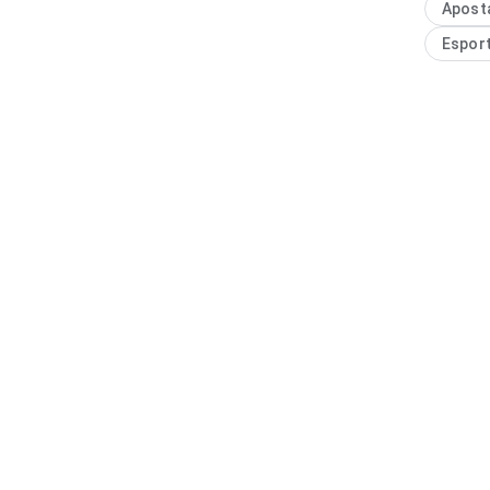
Apost
mais con
Espor