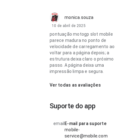
monica.souza
10 de abril de 2025
pontuação motogp slot mobile
parece madura no ponto de
velocidade de carregamento ao
voltar para a página depois; a
estrutura deixa claro o próximo
passo. A página deixa uma
impressão limpa e segura.
Ver todas as avaliações
Suporte do app
email
E-mail para suporte
mobile-
service@mobile.com