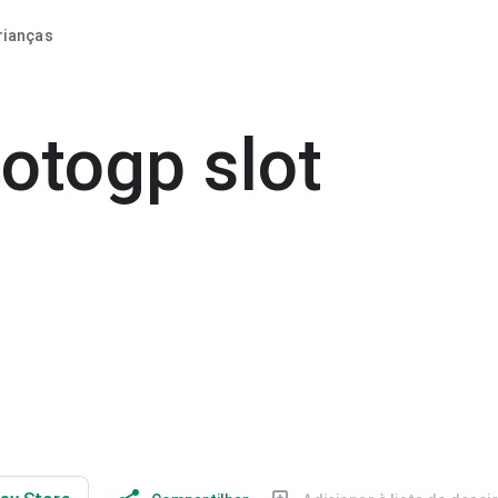
rianças
otogp slot