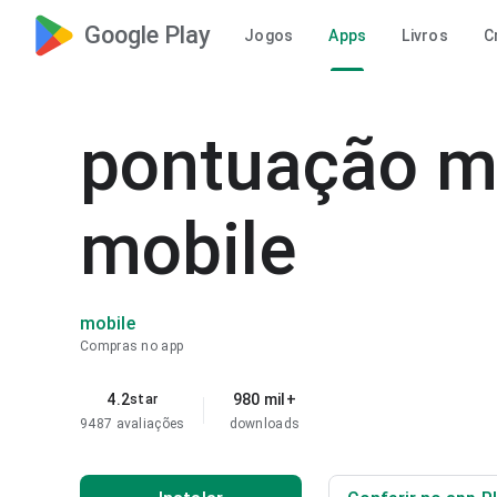
Google Play
Jogos
Apps
Livros
C
pontuação m
mobile
mobile
Compras no app
4.2
980 mil+
star
9487 avaliações
downloads