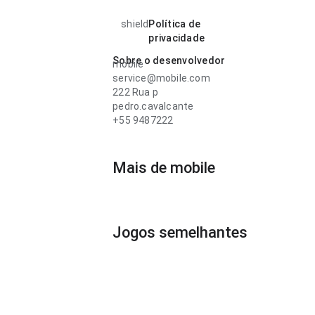
shield
Política de
privacidade
Sobre o desenvolvedor
mobile
service@mobile.com
222 Rua p
pedro.cavalcante
+55 9487222
Mais de mobile
Jogos semelhantes