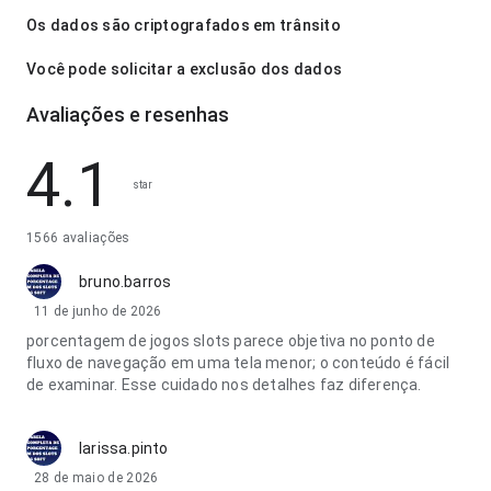
Os dados são criptografados em trânsito
Você pode solicitar a exclusão dos dados
Avaliações e resenhas
4.1
star
1566 avaliações
bruno.barros
11 de junho de 2026
porcentagem de jogos slots parece objetiva no ponto de
fluxo de navegação em uma tela menor; o conteúdo é fácil
de examinar. Esse cuidado nos detalhes faz diferença.
larissa.pinto
28 de maio de 2026