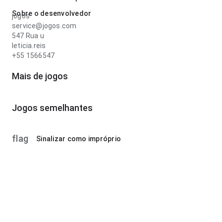
Sobre o desenvolvedor
jogos
service@jogos.com
547 Rua u
leticia.reis
+55 1566547
Mais de jogos
Jogos semelhantes
flag
Sinalizar como impróprio