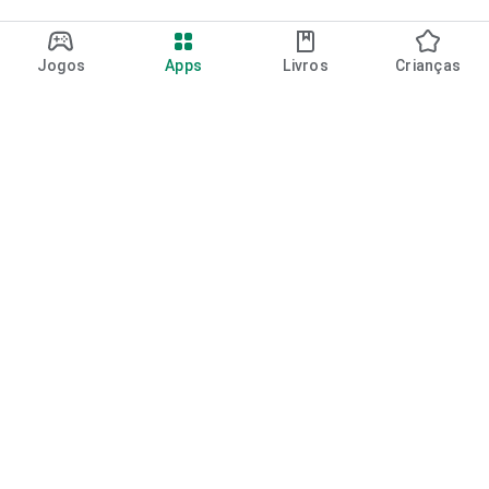
Jogos
Apps
Livros
Crianças
Google Play
Play Pass
Pontos do Play Points
Vales-presente
Resgatar
Política de reembolso
Crianças e família