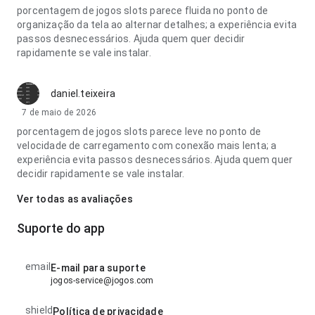
porcentagem de jogos slots parece fluida no ponto de
organização da tela ao alternar detalhes; a experiência evita
passos desnecessários. Ajuda quem quer decidir
rapidamente se vale instalar.
daniel.teixeira
7 de maio de 2026
porcentagem de jogos slots parece leve no ponto de
velocidade de carregamento com conexão mais lenta; a
experiência evita passos desnecessários. Ajuda quem quer
decidir rapidamente se vale instalar.
Ver todas as avaliações
Suporte do app
email
E-mail para suporte
jogos-service@jogos.com
shield
Política de privacidade