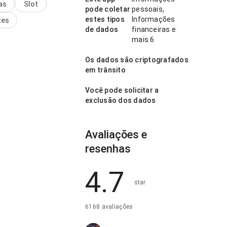
as
Slot
ar. A página deixa uma
pode coletar
pessoais,
o limpa e segura.
estes tipos
Informações
tes
de dados
financeiras e
mais 6
Os dados são criptografados
em trânsito
Você pode solicitar a
exclusão dos dados
Avaliações e
resenhas
4.7
star
6168 avaliações