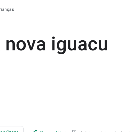
rianças
 nova iguacu