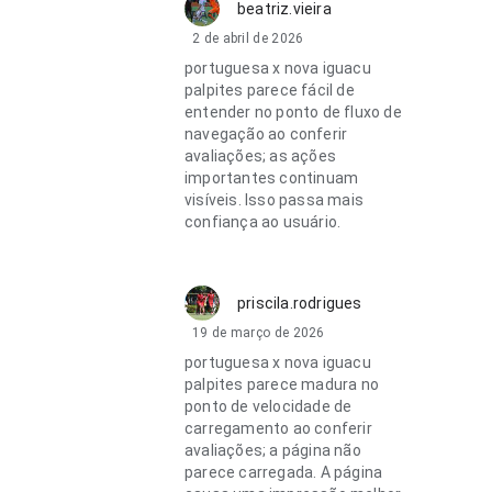
beatriz.vieira
2 de abril de 2026
portuguesa x nova iguacu
palpites parece fácil de
entender no ponto de fluxo de
navegação ao conferir
avaliações; as ações
importantes continuam
visíveis. Isso passa mais
confiança ao usuário.
priscila.rodrigues
19 de março de 2026
portuguesa x nova iguacu
palpites parece madura no
ponto de velocidade de
carregamento ao conferir
avaliações; a página não
parece carregada. A página