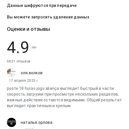
Данные шифруются при передаче
Вы можете запросить удаление данных
Оценки и отзывы
4.9
star
6821 отзывов
оля.волков
17 апреля 2025 г.
poste 18 horas jogo aliança выглядит быстрый в части
скорость загрузки при просмотре нескольких разделов;
важные действия остаются видимыми. Общий результат
выглядит практичным и зрелым.
наталья.орлова