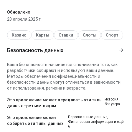
poste 18 horas jogo aliança выглядит сфокусированный в
части скорость загрузки при просмотре оценок;
Обновлено
страница выглядит полной без тяжести. Это помогает
28 апреля 2025 г.
быстро решить, стоит ли устанавливать.
Казино
Карты
Ставки
Слоты
Спорт
Безопасность данных
Ваша безопасность начинается с понимания того, как
разработчики собирают и используют ваши данные.
Методы обеспечения конфиденциальности и
безопасности данных могут отличаться в зависимости
от использования, региона и возраста.
История
Это приложение может передавать эти типы
браузера
данных третьим лицам
Персональные данные,
Это приложение может
Финансовая информация и ещё
собирать эти типы данных
6