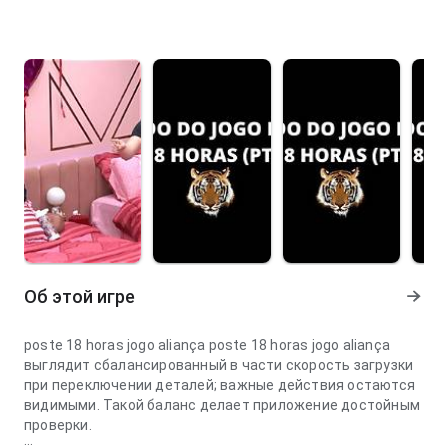
Об этой игре
poste 18 horas jogo aliança poste 18 horas jogo aliança
выглядит сбалансированный в части скорость загрузки
при переключении деталей; важные действия остаются
видимыми. Такой баланс делает приложение достойным
проверки.