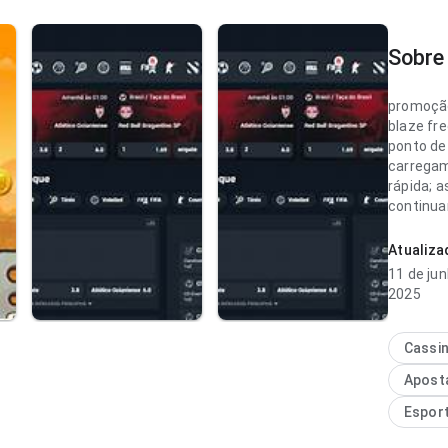
Sobre 
promoção
blaze fr
ponto de
carrega
rápida; 
continua
quer dec
instalar.
Atualiz
11 de ju
promoção
2025
objetiva 
navegaçã
a página
Cassi
ficar pes
Apost
combina
frequent
Espor