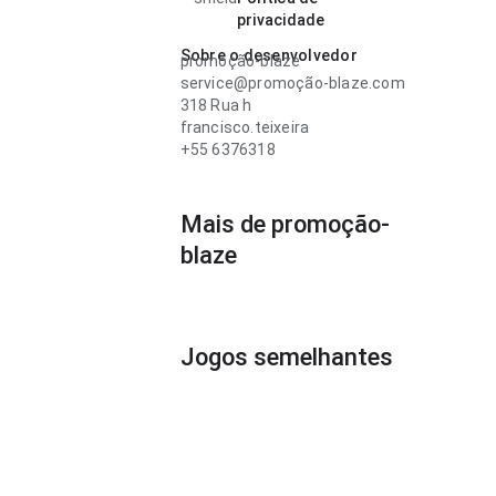
privacidade
Sobre o desenvolvedor
promoção-blaze
service@promoção-blaze.com
318 Rua h
francisco.teixeira
+55 6376318
Mais de promoção-
blaze
Jogos semelhantes