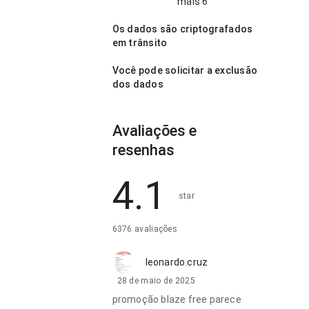
mais 6
Os dados são criptografados
em trânsito
Você pode solicitar a exclusão
dos dados
Avaliações e
resenhas
4.1
star
6376 avaliações
leonardo.cruz
28 de maio de 2025
promoção blaze free parece