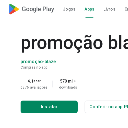
Google Play
Jogos
Apps
Livros
C
promoção bla
promoção-blaze
Compras no app
4.1
570 mil+
star
6376 avaliações
downloads
Instalar
Conferir no app P