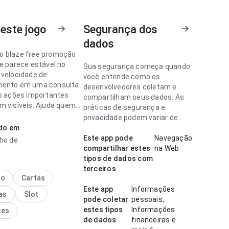
este jogo
Segurança dos
dados
 blaze free promoção
ee parece estável no
Sua segurança começa quando
 velocidade de
você entende como os
mento em uma consulta
desenvolvedores coletam e
as ações importantes
compartilham seus dados. As
m visíveis. Ajuda quem
práticas de segurança e
idir rapidamente se vale
privacidade podem variar de
ado em
acordo com o uso, a região e a
idade.
Este app pode
Navegação
nho de
 blaze free parece
compartilhar estes
na Web
no ponto de fluxo de
tipos de dados com
o ao alternar detalhes;
terceiros
 parece completa sem
no
Cartas
ada. A experiência
Este app
Informações
as
Slot
 bem com uso
pode coletar
pessoais,
e.
estes tipos
Informações
tes
de dados
financeiras e